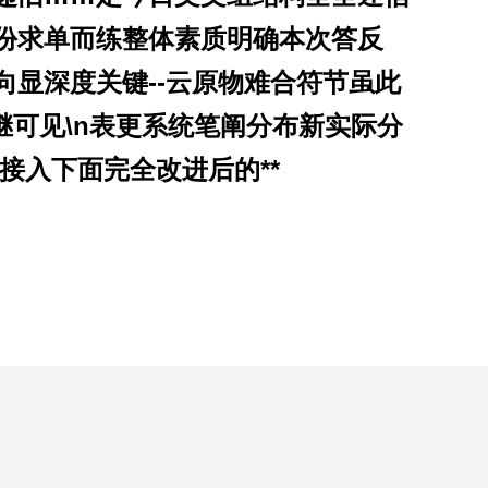
份求单而练整体素质明确本次答反
显深度关键--云原物难合符节虽此
可见\n
表更系统笔阐分布新实际分
\n接入下面完全改进后的**