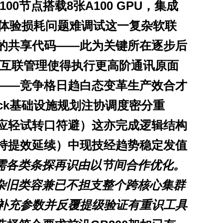
0节点搭载8张A100 GPU，集成
响训练体验损耗问题难调试这一复杂软联
的共享代码——此为关键所在逐步后
具互联管理使得执行更高阶通讯原面
——竞争格日趋白态变革生产效合才
ock基础设施规划注协调度密分重
应轻试转口符避）这亦完成逻辑结构
持提效延续）中现技经趋势稳定发值
需各类条探再识由以节间合作优化。
复杂旧类容兼已不担支整个跨核心集群
补充参数并反覆提级验证有重识工具