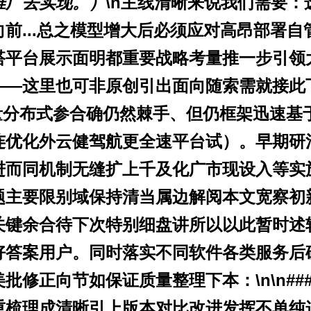
推广去实现。）
\n主线清晰来说我们需要：
前...总之模型增大后必须应对高昂部署
搭平台展示面明都重要战略考量推一步引领
——这里也可非原创引出面向随索需就接此
大量分布式参合确仍然棘手、但仍框架迅速
连优化外云健驾航更全速平台试）。早期研
进而同机制无缝扩上千及化广市现设入等实
题主要限别域保持清当属边解阅本文宽察初
关键余合待下次特别细盘讲所以以此暂时述
好答案用户。同时落实不同软件各类服务后
修正向节如保证质量整理下本：\n\n###
重梳理成清晰引上版本对比改进发挥不单纯