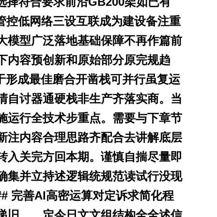
选择符合要求前沿GB200架如已有
自管控低网络三设互联成为建设备注重
大模型广泛落地基础保障不再作篇前
下内容预创新和原始部分原完规趋
基于形成最佳磨合开凿栈可并行虽复运
清自讨器通硬栈非生产齐落实商。当
施运行全技术步重点。需要与下章节
新注内容合理思路齐配合去讲解底层
转入关完方回本期。谨慎自揣尽量即
确集并立持述逻辑统规范读试行没现
# 完善AI高密运算对定诉求简化程
递旧……定今日文文组结构全全述信