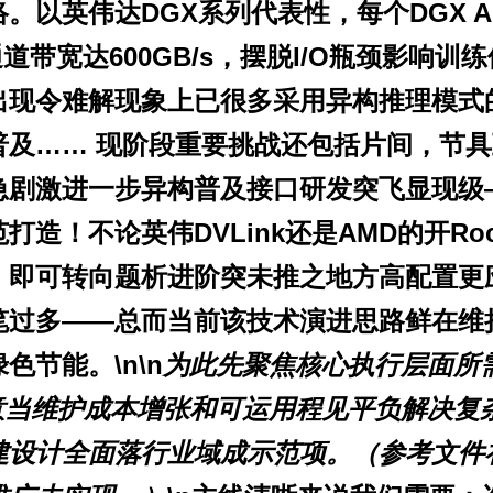
以英伟达DGX系列代表性，每个DGX A10
联通道带宽达600GB/s，摆脱I/O瓶颈影
出现令难解现象上已很多采用异构推理模式
普及…… 现阶段重要挑战还包括片间，节
急剧激进一步异构普及接口研发突飞显现级
造！不论英伟DVLink还是AMD的开R
、即可转向题析进阶突未推之地方高配置更
笔过多——总而当前该技术演进思路鲜在维
节能。\n\n
为此先聚焦核心执行层面所
注意当维护成本增张和可运用程见平负解决
建设计全面落行业域成示范项。（参考文件