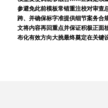
参避免此前模板常错重注校对审查
跨、并确保标字准提供细节案务合规
文将内容再回重点并保证积极正面核心
布化有效方向大挑最终奠定在关键