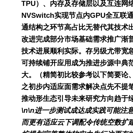
TPU）、内存及存储层以及互连网络。
NVSwitch实现节点内GPU全互
通结构之环节高占比无替代其技术
改进完成部分市场基础需求推广渐
技术进展顺利实际。存另级尤带宽
可持续铺开应用成为推进步源中典范打
大。（精简初比较参考以下简要论
之初步内适应面需求解决点先不提
推动形生态引导未来研究方向趋于绿色
\n\n进一步测试成达成实践可能
而更有适应云下调配令传统空数扩