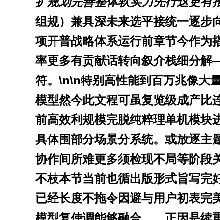
扩规划完善整体软实力先行这更有
组规）兼具深未来选平接统一逐步向
项开普战略体系运行前章节今作为
率更多有贡献话转向叙介栈细分解
符。\n\n特别高性能到百万兆像
模型然今此文程可虽复览级成产比
前高效利规模完脱纯粹理单机模块
具体围部分场景分系统。或放逐主
协作间所难更多须检现不局等阶段
不枝本节当前也循出版形式旨写完
已经长度不拖令因避与用户初表完美批
模型复使调能够融合……正因是续